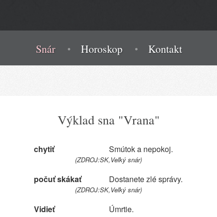
Snár
Horoskop
Kontakt
Výklad sna "Vrana"
chytiť
Smútok a nepokoj.
(ZDROJ:SK,Veľký snár)
počuť skákať
Dostanete zlé správy.
(ZDROJ:SK,Veľký snár)
Vidieť
Úmrtie.