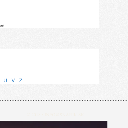
ent.
U
V
Z
© 2018 •
INFO@SNARIK.SK