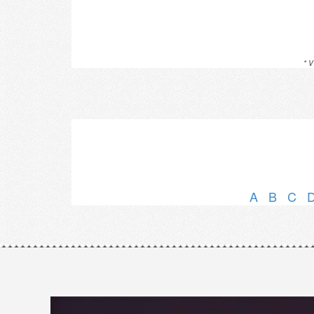
* V
A
B
C