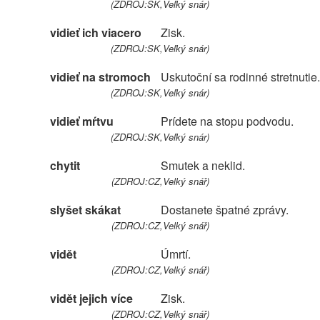
(ZDROJ:SK,Veľký snár)
vidieť ich viacero
Zisk.
(ZDROJ:SK,Veľký snár)
vidieť na stromoch
Uskutoční sa rodinné stretnutie.
(ZDROJ:SK,Veľký snár)
vidieť mŕtvu
Prídete na stopu podvodu.
(ZDROJ:SK,Veľký snár)
chytit
Smutek a neklid.
(ZDROJ:CZ,Velký snář)
slyšet skákat
Dostanete špatné zprávy.
(ZDROJ:CZ,Velký snář)
vidět
Úmrtí.
(ZDROJ:CZ,Velký snář)
vidět jejich více
Zisk.
(ZDROJ:CZ,Velký snář)