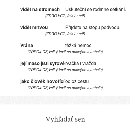
vidět na stromech
Uskuteční se rodinné setkání.
(ZDROJ:CZ,Velký snář)
vidět mrtvou
Přijdete na stopu podvodu.
(ZDROJ:CZ,Velký snář)
Vrána
těžká nemoc
(ZDROJ:CZ,Velký lexikon snových symbolů)
její maso jísti syrové
rvačka i vražda
(ZDROJ:CZ,Velký lexikon snových symbolů)
jako člověk hovořící
odlož cestu
(ZDROJ:CZ,Velký lexikon snových symbolů)
Vyhľadať sen