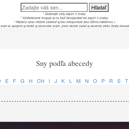
Hľadať
* Zadávajte vždy aspon 3 znaky.
* Vyhľadávanie funguje aj na časť slova(pokiaľ má aspoň 3 znaky).
* Hľadaný výraz môžete zadávať aj bez interpunkcie (bez dĺžňov,mäkčenov..)
 snári su spojené aj české aj slovenské snáre, preto skúste zadať aj slovenký alebo český ekvival
Sny podľa abecedy
D
E
F
G
H
CH
I
J
K
L
M
N
O
P
R
S
T