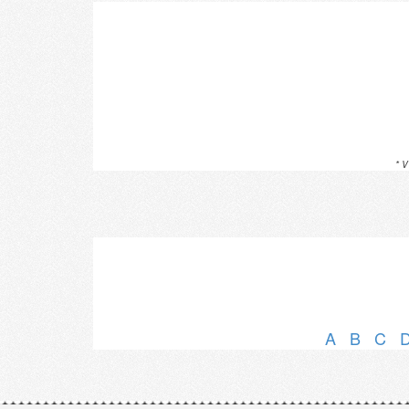
* V
A
B
C