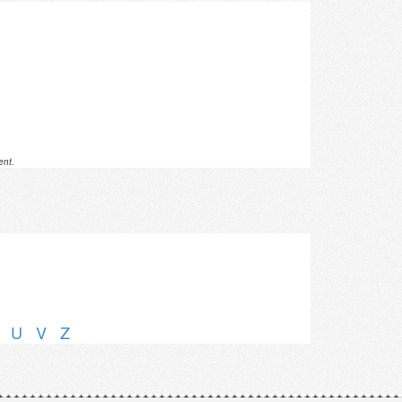
ent.
U
V
Z