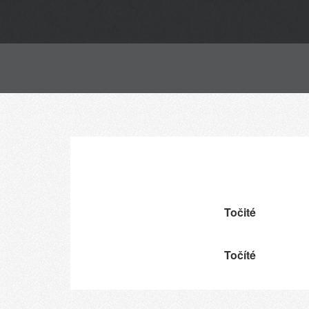
Točité
Točíté