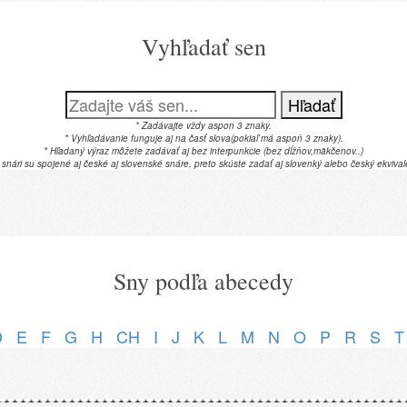
Vyhľadať sen
Hľadať
* Zadávajte vždy aspon 3 znaky.
* Vyhľadávanie funguje aj na časť slova(pokiaľ má aspoň 3 znaky).
* Hľadaný výraz môžete zadávať aj bez interpunkcie (bez dĺžňov,mäkčenov..)
 snári su spojené aj české aj slovenské snáre, preto skúste zadať aj slovenký alebo český ekvival
Sny podľa abecedy
D
E
F
G
H
CH
I
J
K
L
M
N
O
P
R
S
T