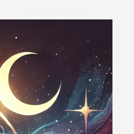
© 2018 •
INFO@SNARIK.SK