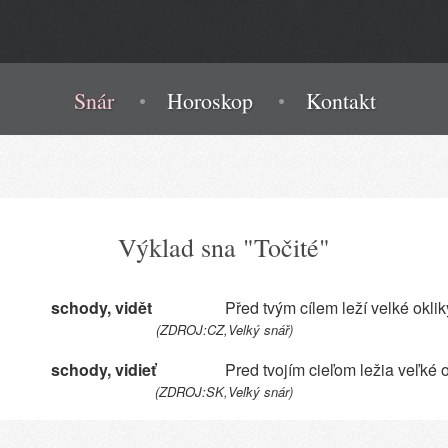
Snár
Horoskop
Kontakt
Výklad sna "Točité"
schody, vidět
Před tvým cílem leží velké oklik
(ZDROJ:CZ,Velký snář)
schody, vidieť
Pred tvojím cieľom ležia veľké 
(ZDROJ:SK,Veľký snár)