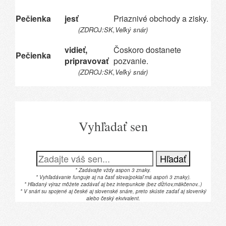
Pečienka
jesť
Priaznivé obchody a zisky.
(ZDROJ:SK,Veľký snár)
vidieť,
Čoskoro dostanete
Pečienka
pripravovať
pozvanie.
(ZDROJ:SK,Veľký snár)
Vyhľadať sen
Hľadať
* Zadávajte vždy aspon 3 znaky.
* Vyhľadávanie funguje aj na časť slova(pokiaľ má aspoň 3 znaky).
* Hľadaný výraz môžete zadávať aj bez interpunkcie (bez dĺžňov,mäkčenov..)
* V snári su spojené aj české aj slovenské snáre, preto skúste zadať aj slovenký
alebo český ekvivalent.