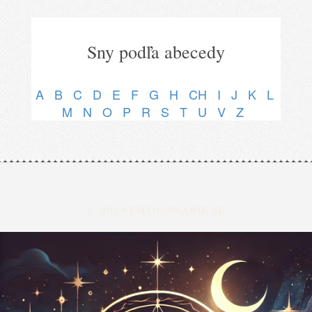
Sny podľa abecedy
A
B
C
D
E
F
G
H
CH
I
J
K
L
M
N
O
P
R
S
T
U
V
Z
© 2018 •
INFO@SNARIK.SK