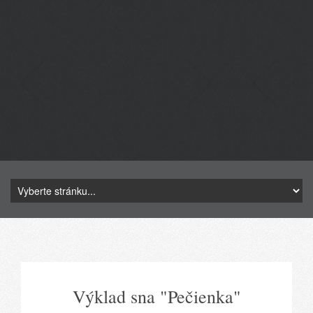
Výklad sna "Pečienka"