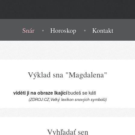
Snár
Horoskop
Kontakt
Výklad sna "Magdalena"
viděti ji na obraze lkající
budeš se káti
(ZDROJ:CZ,Velký lexikon snových symbolů)
Vyhľadať sen