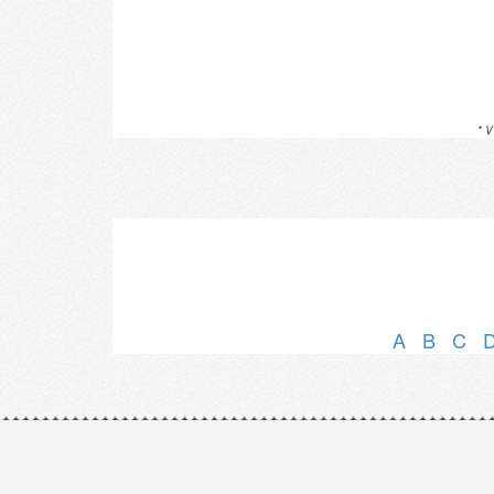
* V
A
B
C