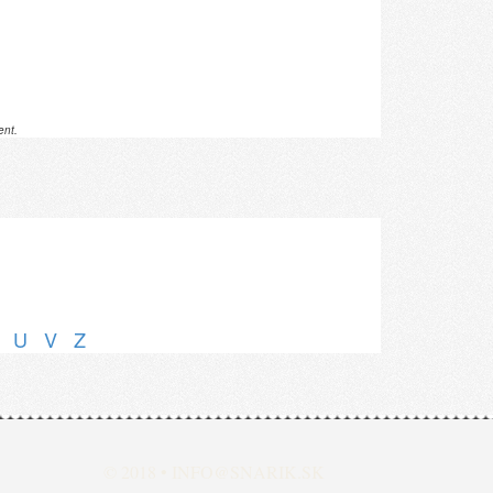
ent.
U
V
Z
© 2018 •
INFO@SNARIK.SK