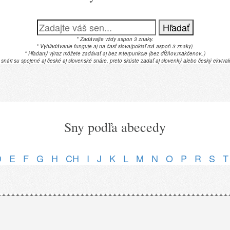
Hľadať
* Zadávajte vždy aspon 3 znaky.
* Vyhľadávanie funguje aj na časť slova(pokiaľ má aspoň 3 znaky).
* Hľadaný výraz môžete zadávať aj bez interpunkcie (bez dĺžňov,mäkčenov..)
 snári su spojené aj české aj slovenské snáre, preto skúste zadať aj slovenký alebo český ekvival
Sny podľa abecedy
D
E
F
G
H
CH
I
J
K
L
M
N
O
P
R
S
T