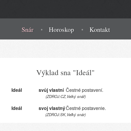
Snár
Horoskop
Kontakt
Výklad sna "Ideál"
Ideál
svůj vlastní
Čestné postavení.
(ZDROJ:CZ,Velký snář)
Ideál
svoj vlastný
Čestné postavenie.
(ZDROJ:SK,Veľký snár)