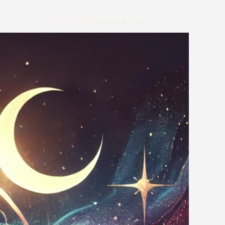
© 2018 •
INFO@SNARIK.SK