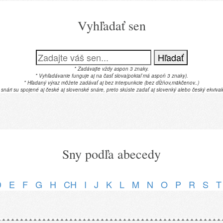
Vyhľadať sen
Hľadať
* Zadávajte vždy aspon 3 znaky.
* Vyhľadávanie funguje aj na časť slova(pokiaľ má aspoň 3 znaky).
* Hľadaný výraz môžete zadávať aj bez interpunkcie (bez dĺžňov,mäkčenov..)
 snári su spojené aj české aj slovenské snáre, preto skúste zadať aj slovenký alebo český ekvival
Sny podľa abecedy
D
E
F
G
H
CH
I
J
K
L
M
N
O
P
R
S
T