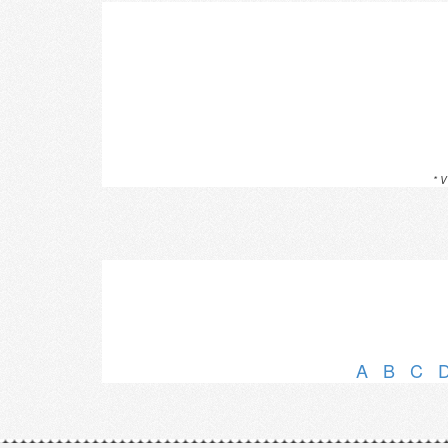
* V
A
B
C