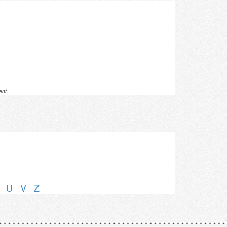
ent.
U
V
Z